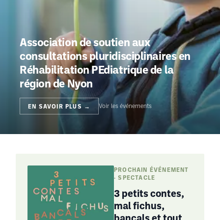
Association de soutien aux
consultations pluridisciplinaires en
Réhabilitation PEdiatrique de la
région de Nyon
EN SAVOIR PLUS →
Voir les événements
PROCHAIN ÉVÉNEMENT
· SPECTACLE
3 petits contes,
mal fichus,
bancals et tout